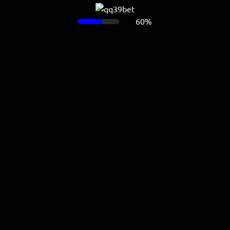
60%
Ada masalah ketika memuat halaman ini.
Muat ulang