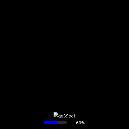
/login?redirectBack=%2Fmy-promotion
60%
Ada masalah ketika memuat