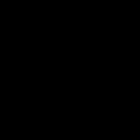
halaman ini.
Muat ulang