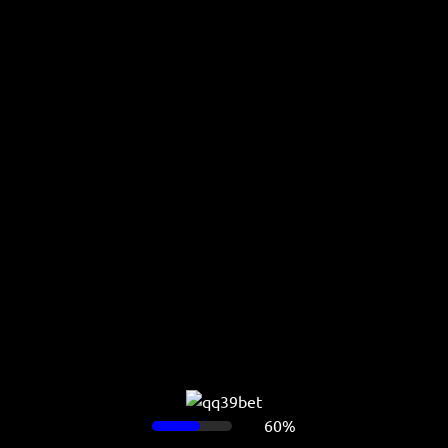
60%
Ada masalah ketika memuat