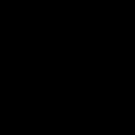
halaman ini.
Muat ulang